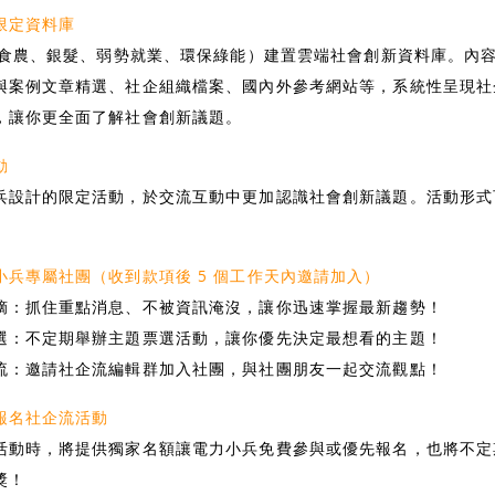
限定資料庫
題（食農、銀髮、弱勢就業、環保綠能）建置雲端社會創新資料庫。內
與案例文章精選、社企組織檔案、國內外參考網站等，系統性呈現社
，讓你更全面了解社會創新議題。
動
兵設計的限定活動，於交流互動中更加認識社會創新議題。活動形式
小兵專屬社團（收到款項後 5 個工作天內邀請加入）
摘：抓住重點消息、不被資訊淹沒，讓你迅速掌握最新趨勢！
選：不定期舉辦主題票選活動，讓你優先決定最想看的主題！
流：邀請社企流編輯群加入社團，與社團朋友一起交流觀點！
報名社企流活動
活動時，將提供獨家名額讓電力小兵免費參與或優先報名，也將不定
獎！